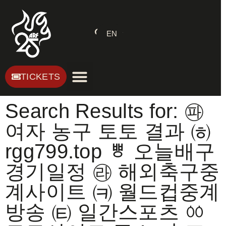
EN
TICKETS
Search Results for: ㉺
여자 농구 토토 결과 ㈍
rgg799.top ㅹ 오늘배구
경기일정 ㉱ 해외축구중
계사이트 ㈊ 월드컵중계
방송 ㈋ 일간스포츠 ㆀ