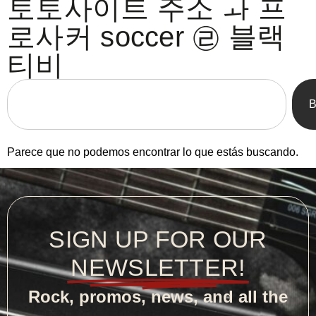
토토사이트 주소 ㅘ 프
로사커 soccer ㉣ 블랙
티비
B
Parece que no podemos encontrar lo que estás buscando.
SIGN UP FOR OUR
NEWSLETTER!
Rock, promos, news, and all the